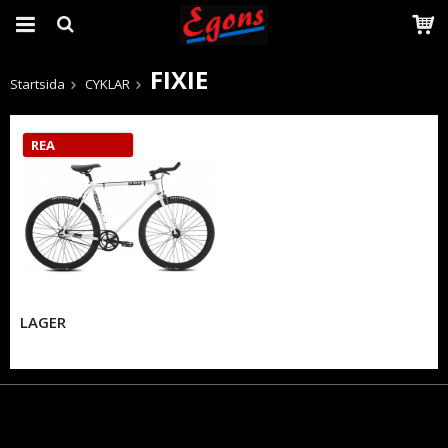
FIXIE
Startsida
CYKLAR
Produkten har blivit tillagd i varukorgen
REA
LAGER