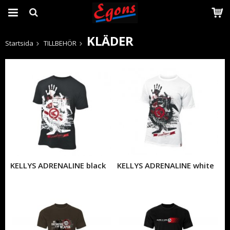
KLÄDER
Startsida
TILLBEHÖR
Produkten har blivit tillagd i varukorgen
KELLYS ADRENALINE black
KELLYS ADRENALINE white