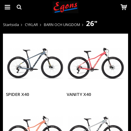
26"
Startsida
CYKLAR
BARN OCH UNGDOM
Produkten har blivit tillagd i varukorgen
SPIDER X40
VANITY X40