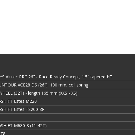
YS Alutec RRC 26" - Race Ready Concept, 1.5" tapered HT
UNTOUR XCE28 DS (26"), 100 mm, coil spring
HEEL (32T) - length 165 mm (XXS - XS)
oSHIFT Estes M220
oSHIFT Estes TS200-8R
oSHIFT M680-8 (11-42T)
 Z8