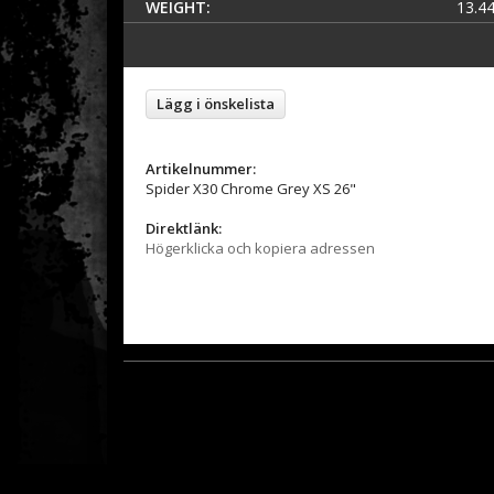
WEIGHT:
13.44
Lägg i önskelista
Artikelnummer:
Spider X30 Chrome Grey XS 26"
Direktlänk:
Högerklicka och kopiera adressen