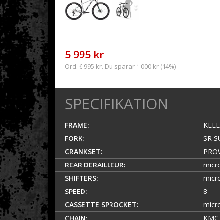
5 995 kr
Ord. 6 995 kr. Du sparar 1 000 kr (14%)
SPECIFIKATION
FRAME:
KELL
FORK:
SR S
CRANKSET:
PROW
REAR DERAILLEUR:
micr
SHIFTERS:
micr
SPEED:
8
CASSETTE SPROCKET:
micr
CHAIN:
KMC