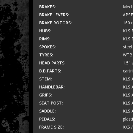
BRAKES:
Mech
BRAKE LEVERS:
APSE
BRAKE ROTORS:
160 
HUBS
:
KLS F
RIMS:
KLS D
SPOKES:
steel
TYRES:
WTB 
HEAD PARTS:
1.5" 
B.B.PARTS:
cart
STEM:
KLS A
HANDLEBAR:
KLS A
GRIPS:
KLS 
SEAT POST:
KLS A
SADDLE:
KLS 
PEDALS:
plast
FRAME SIZE:
XXS /