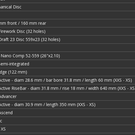
anical Disc
mm front / 160 mm rear
irework Disc (32 holes)
raft 23 Disc 559x23 (32 holes)
Nano Comp 52-559 (26"x2.10)
semi-integrated
ridge (122 mm)
ctive - diam 28.6 mm / bar bore 31.8 mm / length 60 mm (XXS - XS)
ctive RiseBar - diam 31.8 mm / rise 18 mm / width 640 mm (XXS - XS
Advancer
ctive - diam 30.9 mm / length 350 mm (XXS - XS)
Ascend
ic
 XS