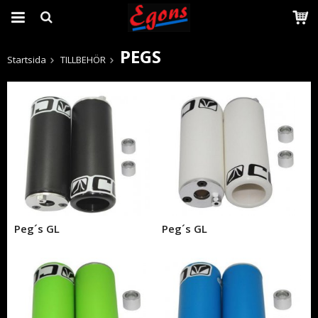
PEGS
Startsida
TILLBEHÖR
Produkten har blivit tillagd i varukorgen
Peg´s GL
Peg´s GL