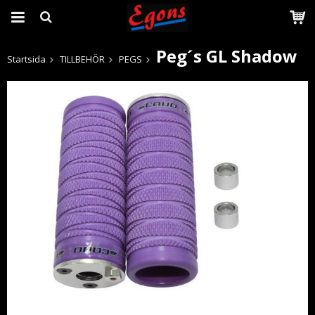
Peg´s GL Shadow
Startsida
TILLBEHÖR
PEGS
Produkten har blivit tillagd i varukorgen