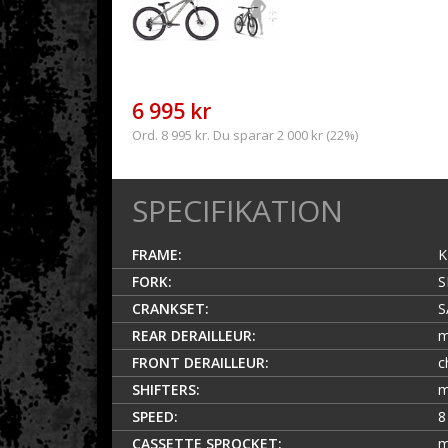
6 995 kr
Ord. 8 995 kr. Du sparar 2 000 kr (22%)
SPECIFIKATION
FRAME:
K
FORK:
S
CRANKSET:
S
REAR DERAILLEUR:
m
FRONT DERAILLEUR:
c
SHIFTERS:
m
SPEED:
8
CASSETTE SPROCKET:
m