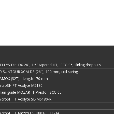
ELLYS Dirt DX 26", 1.5" tapered HT, ISCG 05, sliding dropouts
R SUNTOUR XCM DS (26"), 100 mm, coil spring
AMOX (32T) - length 170 mm
icroSHIFT Acolyte M5180
hain guide MOZARTT Presto, ISCG 05
icroSHIFT Acolyte SL-M6180-R
icroSHIFT Mezzo CS-H081-8 (11-34T)