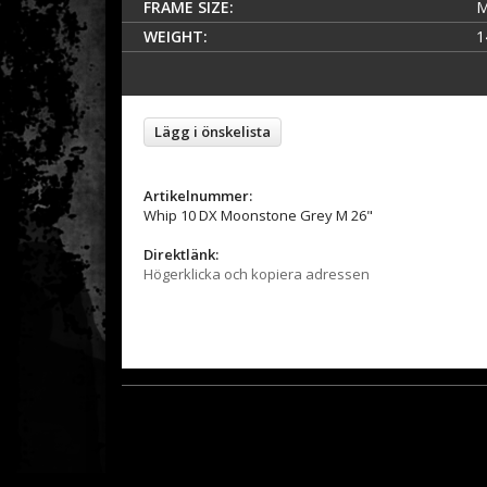
FRAME SIZE:
M
WEIGHT:
1
Lägg i önskelista
Artikelnummer:
Whip 10 DX Moonstone Grey M 26"
Direktlänk:
Högerklicka och kopiera adressen