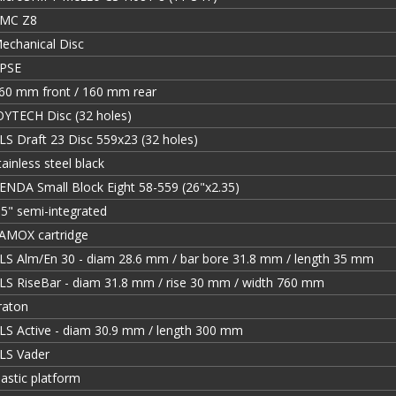
MC Z8
echanical Disc
PSE
60 mm front / 160 mm rear
OYTECH Disc (32 holes)
LS Draft 23 Disc 559x23 (32 holes)
tainless steel black
ENDA Small Block Eight 58-559 (26"x2.35)
.5" semi-integrated
AMOX cartridge
LS Alm/En 30 - diam 28.6 mm / bar bore 31.8 mm / length 35 mm
LS RiseBar - diam 31.8 mm / rise 30 mm / width 760 mm
raton
LS Active - diam 30.9 mm / length 300 mm
LS Vader
lastic platform