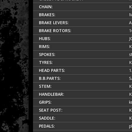
CHAIN:
K
BRAKES:
M
BRAKE LEVERS:
A
BRAKE ROTORS:
1
HUBS
:
J
RIMS:
K
SPOKES:
s
TYRES:
K
HEAD PARTS:
1
B.B.PARTS:
S
STEM:
K
HANDLEBAR:
K
GRIPS:
k
SEAT POST:
K
SADDLE:
K
PEDALS:
p