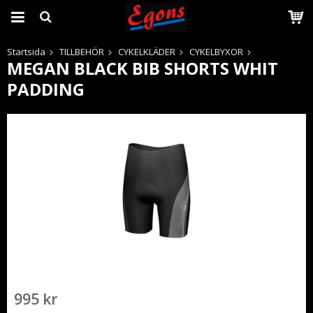
Startsida
TILLBEHÖR
CYKELKLÄDER
CYKELBYXOR
MEGAN BLACK BIB SHORTS WHIT
Produkten har blivit tillagd i varukorgen
PADDING
995 kr