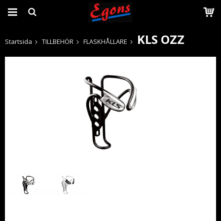
KLS OZZ
Startsida
TILLBEHÖR
FLASKHÅLLARE
Produkten har blivit tillagd i varukorgen