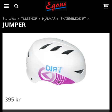
Startsida
TILLBEHÖR
HJÄLMAR
SKATE/BMX/DIRT
JUMPER
Produkten har blivit tillagd i varukorgen
395 kr