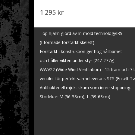
1 295 kr
Top hjälm gjord av In-mold technologyIRS
(I-formade förstärkt skelett) -
Förstärkt i konstruktion ger hög hållbarhet
och håller vikten under styr (247-277g)
WWV22 (Wide Wind Ventilation) - 15 fram och 7 
ventiler för perfekt värmeleverans STS (Enkelt T
Antibakteriell mjukt skum som innre stoppning.
Storlekar: M (56-58cm), L (59-63cm)