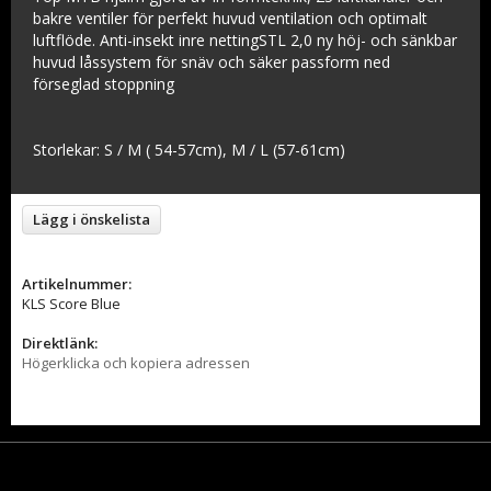
bakre ventiler för perfekt huvud ventilation och optimalt
luftflöde. Anti-insekt inre nettingSTL 2,0 ny höj- och sänkbar
huvud låssystem för snäv och säker passform ned
förseglad stoppning
Storlekar: S / M ( 54-57cm), M / L (57-61cm)
Lägg i önskelista
Artikelnummer:
KLS Score Blue
Direktlänk:
Högerklicka och kopiera adressen