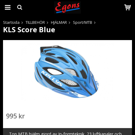
Startsida
TILLBEHÖR
HJÄLMAR
Sport/MTB
KLS Score Blue
Produkten har blivit tillagd i varukorgen
995 kr
Top MTB hjälm gjord av In-formteknik, 23 luftkanaler och