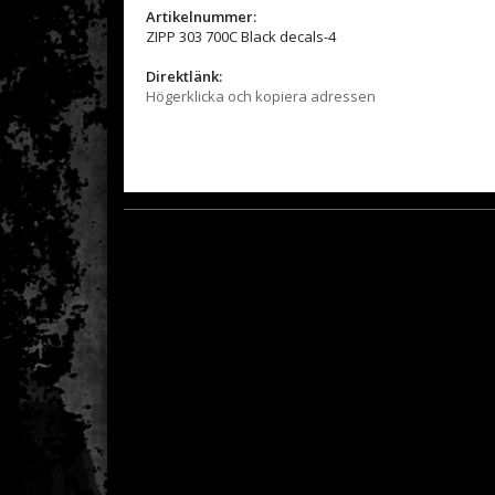
Artikelnummer:
ZIPP 303 700C Black decals-4
Direktlänk:
Högerklicka och kopiera adressen