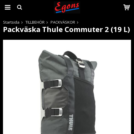
Startsida
TILLBEHÖR
PACKVÄSKOR
Packväska Thule Commuter 2 (19 L)
Produkten har blivit tillagd i varukorgen