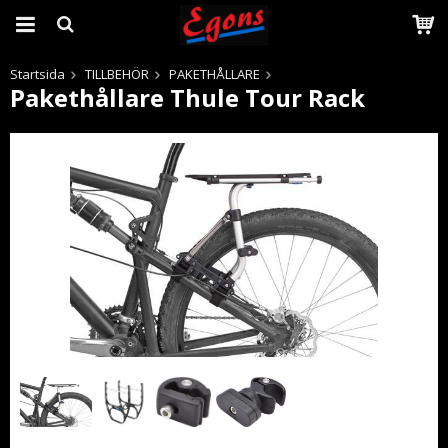
Startsida
TILLBEHÖR
PAKETHÅLLARE
Pakethållare Thule Tour Rack
Produkten har blivit tillagd i varukorgen