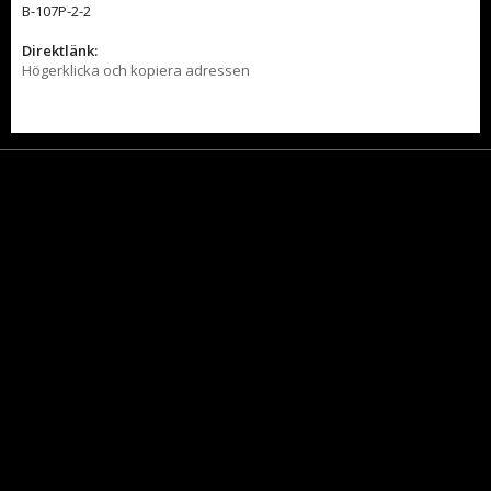
B-107P-2-2
Direktlänk:
Högerklicka och kopiera adressen