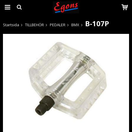
B-107P
Startsida
TILLBEHÖR
PEDALER
BMX
Produkten har blivit tillagd i varukorgen