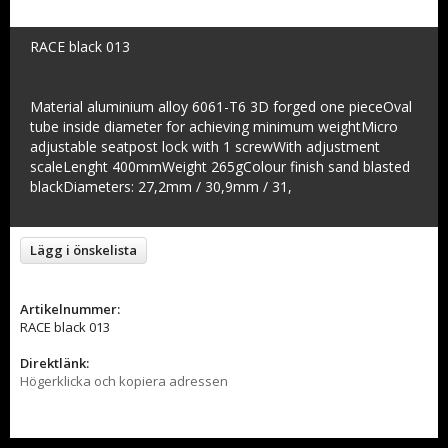
RACE black 013
Material aluminium alloy 6061-T6 3D forged one pieceOval
tube inside diameter for achieving minimum weightMicro
adjustable seatpost lock with 1 screwWith adjustment
scaleLenght 400mmWeight 265gColour finish sand blasted
blackDiameters: 27,2mm / 30,9mm / 31,
Lägg i önskelista
Artikelnummer:
RACE black 013
Direktlänk:
Högerklicka och kopiera adressen