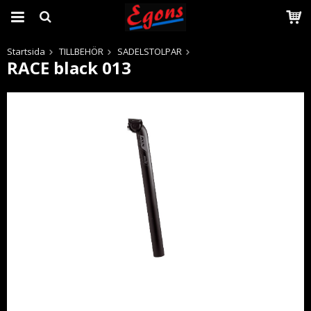
Startsida
TILLBEHÖR
SADELSTOLPAR
RACE black 013
Produkten har blivit tillagd i varukorgen