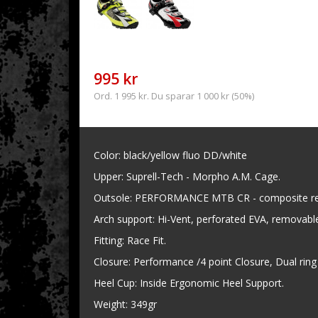
995 kr
Ord. 1 995 kr. Du sparar 1 000 kr (50%)
Color: black/yellow fluo DD/white
Upper: Suprell-Tech - Morpho A.M. Cage.
Outsole: PERFORMANCE MTB CR - composite rei
Arch support: Hi-Vent, perforated EVA, removabl
Fitting: Race Fit.
Closure: Performance /4 point Closure, Dual ring 
Heel Cup: Inside Ergonomic Heel Support.
Weight: 349gr