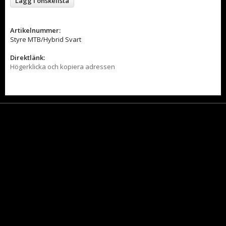
Lägg i önskelista
Artikelnummer:
Styre MTB/Hybrid Svart
Direktlänk:
Högerklicka och kopiera adressen