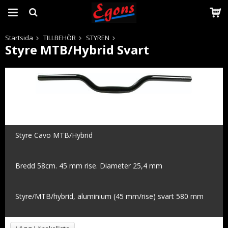
Startsida
TILLBEHÖR
STYREN
Styre MTB/Hybrid Svart
Produkten har blivit tillagd i varukorgen
Styre Cavo MTB/Hybrid
Bredd 58cm. 45 mm rise. Diameter 25,4 mm
Styre/MTB/hybrid, aluminium (45 mm/rise) svart 580 mm