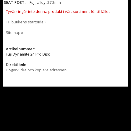
SEAT POST:
Fuji, alloy, 27.2mm
Tyvärr ingår inte denna produkt i vårt sortiment för tillfället.
Till butikens startsida »
Sitemap »
Artikelnummer:
Fuji Dynamite 24 Pro Disc
Direktlänk:
Högerklicka och kopiera adressen