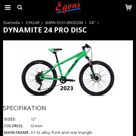
Startsida
CYKLAR
BARN OCH UNGDOM
24"
DYNAMITE 24 PRO DISC
Produkten har blivit tillagd i varukorgen
SPECIFIKATION
SIZES:
12”
COLOR(S):
Green
MAIN FRAME:
A1-SL alloy front and rear triangle