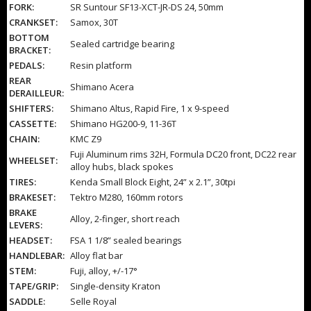
FORK:
SR Suntour SF13-XCT-JR-DS 24, 50mm
CRANKSET:
Samox, 30T
BOTTOM
Sealed cartridge bearing
BRACKET:
PEDALS:
Resin platform
REAR
Shimano Acera
DERAILLEUR:
SHIFTERS:
Shimano Altus, Rapid Fire, 1 x 9-speed
CASSETTE:
Shimano HG200-9, 11-36T
CHAIN:
KMC Z9
Fuji Aluminum rims 32H, Formula DC20 front, DC22 rear
WHEELSET:
alloy hubs, black spokes
TIRES:
Kenda Small Block Eight, 24” x 2.1”, 30tpi
BRAKESET:
Tektro M280, 160mm rotors
BRAKE
Alloy, 2-finger, short reach
LEVERS:
HEADSET:
FSA 1 1/8” sealed bearings
HANDLEBAR:
Alloy flat bar
STEM:
Fuji, alloy, +/-17°
TAPE/GRIP:
Single-density Kraton
SADDLE:
Selle Royal