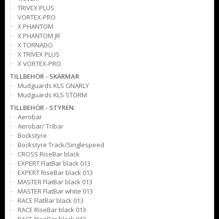
TRIVEX PLUS
VORTEX-PRO
X PHANTOM
X PHANTOM JR
X TORNADO
X TRIVEX PLUS
X VORTEX-PRO
TILLBEHÖR - SKÄRMAR
Mudguards KLS GNARLY
Mudguards KLS STORM
TILLBEHÖR - STYREN
Aerobar
Aerobar/ Tribar
Bockstyre
Bockstyre Track/Singlespeed
CROSS RiseBar black
EXPERT FlatBar black 013
EXPERT RiseBar black 013
MASTER FlatBar black 013
MASTER FlatBar white 013
RACE FlatBar black 013
RACE RiseBar black 013