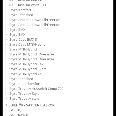
RACE RiseBar black 013
RACE RiseBar white 013
Styre Komfort
Styre Standard
Styre Amoeba Downhill/Freeride
Styre Amoeba Downhill/Freeride
Styre BMX
Styre BMX
Styre Cavo BMX 8"
Styre Cavo MTB/Hybrid
Styre MTB/Hybrid
Styre MTB/Hybrid (Oversize)
Styre MTB/Hybrid (Oversize)
Styre MTB/Hybrid Rak
Styre MTB/Hybrid Svart
Styre MTB/Hybrid Vit
Styre Standard
Styre Superkomfort
Styre Truvativ Hussefelt Comp 700
Styre Truvativ Stylo
Styre Truvativ stylo
TILLBEHÖR - VATTENFLASKOR
GOBI 0,5L
GOBI RAW 0,5L