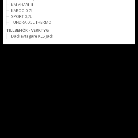
KALAHARI 1L
KAROO 0,7L
SPORT 0,7L
TUNDRA 0,5L THERMO
TILLBEHÖR - VERKTYG
Däckavtagare KLS Jack