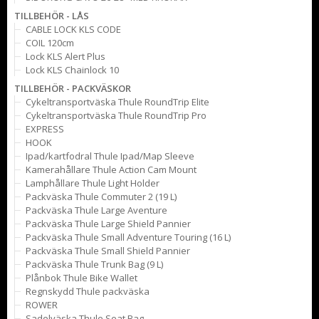
TILLBEHÖR - LÅS
CABLE LOCK KLS CODE
COIL 120cm
Lock KLS Alert Plus
Lock KLS Chainlock 10
TILLBEHÖR - PACKVÄSKOR
Cykeltransportväska Thule RoundTrip Elite
Cykeltransportväska Thule RoundTrip Pro
EXPRESS
HOOK
Ipad/kartfodral Thule Ipad/Map Sleeve
Kamerahållare Thule Action Cam Mount
Lamphållare Thule Light Holder
Packväska Thule Commuter 2 (19 L)
Packväska Thule Large Aventure
Packväska Thule Large Shield Pannier
Packväska Thule Small Adventure Touring (16 L)
Packväska Thule Small Shield Pannier
Packväska Thule Trunk Bag (9 L)
Plånbok Thule Bike Wallet
Regnskydd Thule packväska
ROWER
Sadelväska Thule Seat Bag