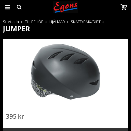
Startsida
TILLBEHÖR
HJÄLMAR
SKATE/BMX/DIRT
JUMPER
Produkten har blivit tillagd i varukorgen
395 kr