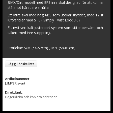
BMX/Dirt modell med EPS inre skal designad för att kunna
stå imot håradare smällar.
Ett yttre skal med hög ABS som utökar skyddet, med 12 st
luftventiler med STL ( Simply Twist Lock 3.0)
Ett nytt vertikalt justerbart system som sitter bekvämt och
säkert med inre stoppning.
Storlekar: S/M (54-57cm) , M/L (58-61cm)
Lägg i önskelista
Artikelnummer:
JUMPER svart
Direktlänk:
Högerklicka och kopiera adressen