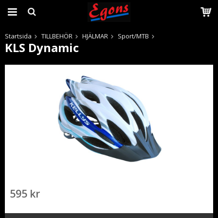
Startsida
TILLBEHÖR
HJÄLMAR
Sport/MTB
KLS Dynamic
Produkten har blivit tillagd i varukorgen
595 kr