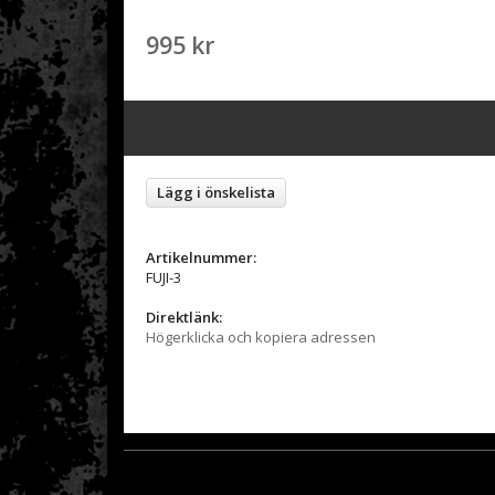
995 kr
Lägg i önskelista
Artikelnummer:
FUJI-3
Direktlänk:
Högerklicka och kopiera adressen