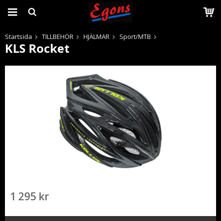
Startsida
TILLBEHÖR
HJÄLMAR
Sport/MTB
KLS Rocket
Produkten har blivit tillagd i varukorgen
1 295 kr