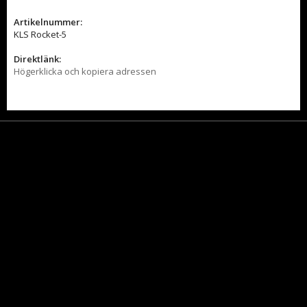
Artikelnummer:
KLS Rocket-5
Direktlänk:
Högerklicka och kopiera adressen