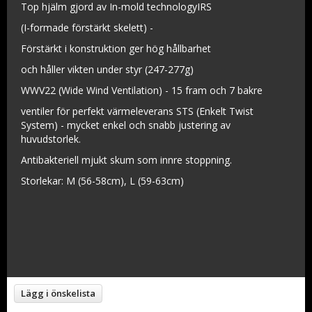
Top hjälm gjord av In-mold technologyIRS
(I-formade förstärkt skelett) -
Förstärkt i konstruktion ger hög hållbarhet
och håller vikten under styr (247-277g)
WWV22 (Wide Wind Ventilation) - 15 fram och 7 bakre
ventiler för perfekt värmeleverans STS (Enkelt Twist
System) - mycket enkel och snabb justering av
huvudstorlek.
Antibakteriell mjukt skum som innre stoppning.
Storlekar: M (56-58cm), L (59-63cm)
Lägg i önskelista