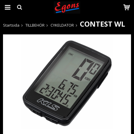
CONTEST WL
Startsida
TILLBEHÖR
CYKELDATOR
Produkten har blivit tillagd i varukorgen