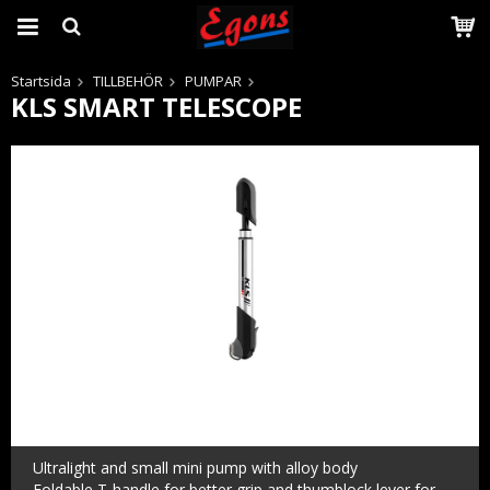
Startsida
TILLBEHÖR
PUMPAR
KLS SMART TELESCOPE
Produkten har blivit tillagd i varukorgen
Ultralight and small mini pump with alloy body
Foldable T-handle for better grip and thumblock lever for