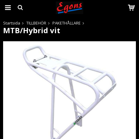
Startsida
TILLBEHÖR
PAKETHÅLLARE
MTB/Hybrid vit
Produkten har blivit tillagd i varukorgen