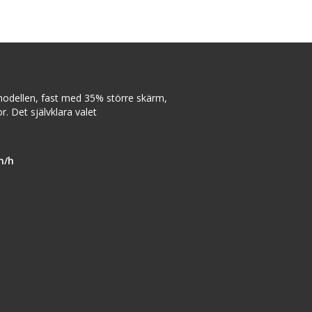
dellen, fast med 35% större skärm,
. Det självklara valet
m/h