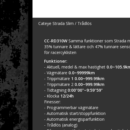
Cateye Strada Slim / Trådlös
CC-RD310W
Samma funktioner som Strada mo
35% tunnare & lättare och 47% tunnare sensor
för racercyklisten
Funktioner:
- Aktuell, medel & max hastighet
0.0~105.9k
- Vägmätare
0.0~99999km
- Trippmätare
1 0.00~999.99km
- Trippmätare 2
0.00~999.99km
- Tidtagning
0:00''00"~9:59''59"
- Klocka
12/24h
Finesser:
- Programmerbar vägmätare
- Automatisk start/stoppfunktion
- Automatisk energisparfunktion
- Trådlös (analog)