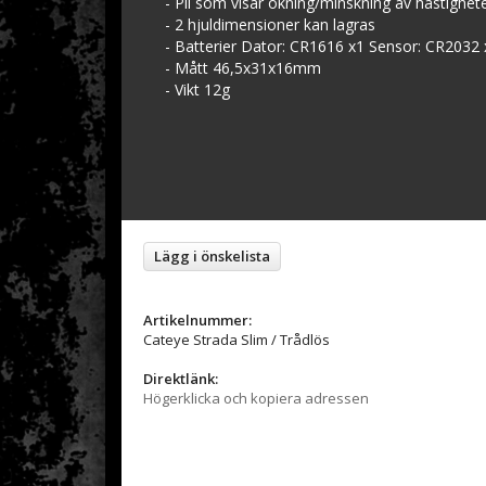
- Pil som visar ökning/minskning av hastighet
- 2 hjuldimensioner kan lagras
- Batterier Dator: CR1616 x1 Sensor: CR2032 
- Mått 46,5x31x16mm
- Vikt 12g
Lägg i önskelista
Artikelnummer:
Cateye Strada Slim / Trådlös
Direktlänk:
Högerklicka och kopiera adressen