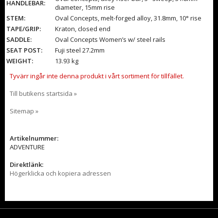
HANDLEBAR:
diameter, 15mm rise
STEM:
Oval Concepts, melt-forged alloy, 31.8mm, 10° rise
TAPE/GRIP:
Kraton, closed end
SADDLE:
Oval Concepts Women’s w/ steel rails
SEAT POST:
Fuji steel 27.2mm
WEIGHT:
13.93 kg
Tyvärr ingår inte denna produkt i vårt sortiment för tillfället.
Till butikens startsida »
Sitemap »
Artikelnummer:
ADVENTURE
Direktlänk:
Högerklicka och kopiera adressen