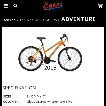
ADVENTURE
Startsida
CYKLAR
MTB
MTB 26
Produkten har blivit tillagd i varukorgen
SPECIFIKATION
SIZES:
S (15”), M (17”)
COLOR(S):
Gloss Orange w/ Grey and Silver