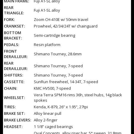
MAIN FRAME:
Fuji A1-SL alloy
REAR
Fuji A1-SL alloy
TRIANGLE:
FORK:
Zoom CH-410E w/ 50mm travel
CRANKSET:
Prowheel, 42/34/24T w/ chainguard
BOTTOM
Semi-cartridge bearing
BRACKET:
PEDALS:
Resin platform
FRONT
Shimano Tourney, 28.6mm
DERAILLEUR:
REAR
Shimano Tourney, 7-speed
DERAILLEUR:
SHIFTERS:
Shimano Tourney, 7-speed
CASSETTE:
SunRun freewheel, 14-34T, 7-speed
CHAIN:
KMC HV500, 7-speed
Vera Terra SPM16 rims 36h, steel hubs, 14g black
WHEELSET:
spokes
TIRES:
Kenda, K-879, 26” x 1.95”, 27tpi
BRAKE SET:
Alloy linear pull
BRAKE LEVERS:
Alloy 2-finger
HEADSET:
1 1/8” caged bearings
Oval Concepts, alloy riser bar, 5° sweep, 31.8mm