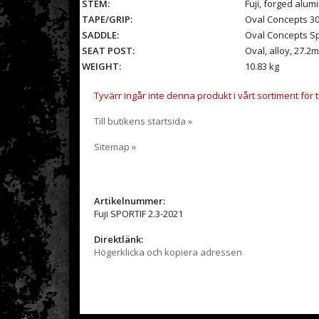
STEM:
Fuji, forged alum
TAPE/GRIP:
Oval Concepts 3
SADDLE:
Oval Concepts Spo
SEAT POST:
Oval, alloy, 27.2
WEIGHT:
10.83 kg
Tyvärr ingår inte denna produkt i vårt sortiment för til
Till butikens startsida »
Sitemap »
Artikelnummer:
Fuji SPORTIF 2.3-2021
Direktlänk:
Högerklicka och kopiera adressen