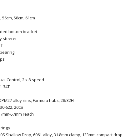
, 56cm, 58cm, 61cm
eaded bottom bracket
oy steerer
4T
 bearing
aps
ual Control, 2 x 8-speed
1-34T
DPM27 alloy rims, Formula hubs, 28/32H
 30-622, 26tpi
, 47mm-57mm reach
arings
0S Shallow Drop, 6061 alloy, 31.8mm clamp, 133mm compact drop