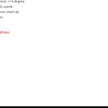
inum, +/-6 degree
00, suede
rt, steel rail
mm
lfället.