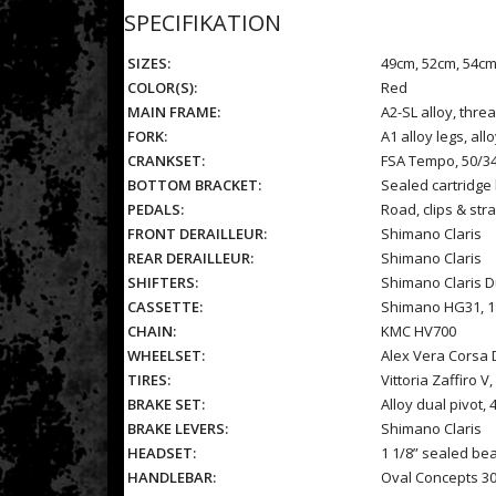
SPECIFIKATION
SIZES:
49cm, 52cm, 54cm
COLOR(S):
Red
MAIN FRAME:
A2-SL alloy, thr
FORK:
A1 alloy legs, all
CRANKSET:
FSA Tempo, 50/3
BOTTOM BRACKET:
Sealed cartridge
PEDALS:
Road, clips & str
FRONT DERAILLEUR:
Shimano Claris
REAR DERAILLEUR:
Shimano Claris
SHIFTERS:
Shimano Claris D
CASSETTE:
Shimano HG31, 1
CHAIN:
KMC HV700
WHEELSET:
Alex Vera Corsa 
TIRES:
Vittoria Zaffiro V,
BRAKE SET:
Alloy dual pivot
BRAKE LEVERS:
Shimano Claris
HEADSET:
1 1/8” sealed be
HANDLEBAR:
Oval Concepts 30