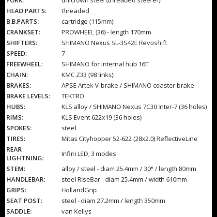
HEAD PARTS:
threaded
B.B.PARTS:
cartridge (115mm)
CRANKSET:
PROWHEEL (36) - length 170mm
SHIFTERS:
SHIMANO Nexus SL-3S42E Revoshift
SPEED:
7
FREEWHEEL:
SHIMANO for internal hub 16T
CHAIN:
KMC Z33 (98 links)
BRAKES:
APSE Artek V-brake / SHIMANO coaster brake
BRAKE LEVELS:
TEKTRO
HUBS:
KLS alloy / SHIMANO Nexus 7C30 Inter-7 (36 holes)
RIMS:
KLS Event 622x19 (36 holes)
SPOKES:
steel
TIRES:
Mitas Cityhopper 52-622 (28x2.0) ReflectiveLine
REAR
Infini LED, 3 modes
LIGHTNING:
STEM:
alloy / steel - diam 25.4mm / 30° / length 80mm
HANDLEBAR:
steel RiseBar - diam 25.4mm / width 610mm
GRIPS:
HollandGrip
SEAT POST:
steel - diam 27.2mm / length 350mm
SADDLE:
van Kellys