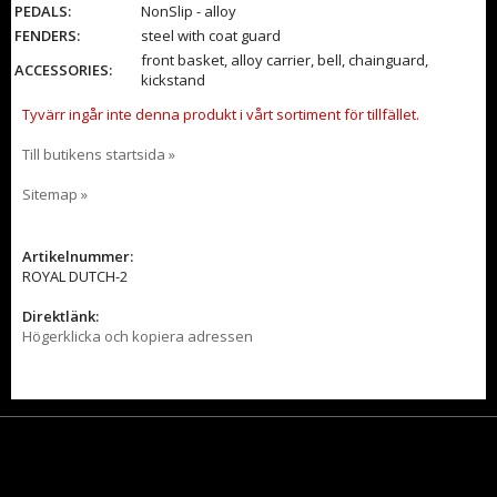
PEDALS:
NonSlip - alloy
FENDERS:
steel with coat guard
front basket, alloy carrier, bell, chainguard,
ACCESSORIES:
kickstand
Tyvärr ingår inte denna produkt i vårt sortiment för tillfället.
Till butikens startsida »
Sitemap »
Artikelnummer:
ROYAL DUTCH-2
Direktlänk:
Högerklicka och kopiera adressen