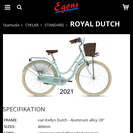
ROYAL DUTCH
Startsida
CYKLAR
STANDARD
Produkten har blivit tillagd i varukorgen
SPECIFIKATION
FRAME:
van Kellys Dutch - Aluminum alloy 28"
SIZES:
460mm
FORK:
unicrown steel (threaded steerer)