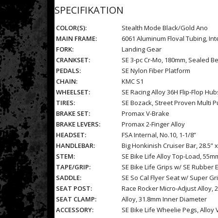
SPECIFIKATION
COLOR(S):
Stealth Mode Black/Gold Ano
MAIN FRAME:
6061 Aluminum Floval Tubing, I
FORK:
Landing Gear
CRANKSET:
SE 3-pc Cr-Mo, 180mm, Sealed Be
PEDALS:
SE Nylon Fiber Platform
CHAIN:
KMC S1
WHEELSET:
SE Racing Alloy 36H Flip-Flop Hu
TIRES:
SE Bozack, Street Proven Multi 
BRAKE SET:
Promax V-Brake
BRAKE LEVERS:
Promax 2-Finger Alloy
HEADSET:
FSA Internal, No.10, 1-1/8”
HANDLEBAR:
Big Honkinish Cruiser Bar, 28.5”
STEM:
SE Bike Life Alloy Top-Load, 55
TAPE/GRIP:
SE Bike Life Grips w/ SE Rubber 
SADDLE:
SE So Cal Flyer Seat w/ Super G
SEAT POST:
Race Rocker Micro-Adjust Alloy,
SEAT CLAMP:
Alloy, 31.8mm Inner Diameter
ACCESSORY:
SE Bike Life Wheelie Pegs, Alloy