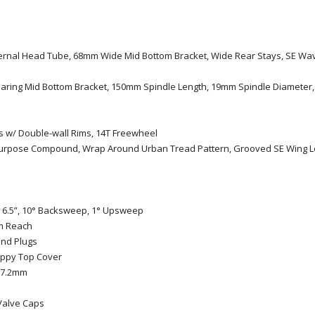
nternal Head Tube, 68mm Wide Mid Bottom Bracket, Wide Rear Stays, SE W
aring Mid Bottom Bracket, 150mm Spindle Length, 19mm Spindle Diameter,
bs w/ Double-wall Rims, 14T Freewheel
Purpose Compound, Wrap Around Urban Tread Pattern, Grooved SE Wing Log
 x 6.5”, 10° Backsweep, 1° Upsweep
mm Reach
End Plugs
rippy Top Cover
 27.2mm
 Valve Caps