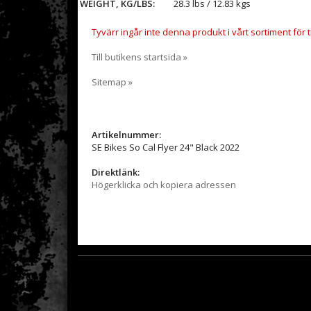
WEIGHT, KG/LBS:
28.3 lbs / 12.83 kgs
Tyvärr ingår inte denna produkt i vårt sortiment för til
Till butikens startsida »
Sitemap »
Artikelnummer:
SE Bikes So Cal Flyer 24" Black 2022
Direktlänk:
Högerklicka och kopiera adressen